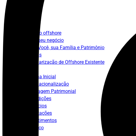
Início
Sobre
Estruturação offshore
Para seu negócio
Para Você, sua Família e Patrimônio
Consultorias
Regularização de Offshore Existente
Blog
Página Inicial
Internacionalização
Blindagem Patrimonial
Jurisdições
Negócios
Tributações
Investimentos
Fale Conosco