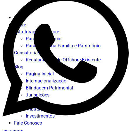
Início
Sobre
Estruturação offshore
Para seu negócio
Para Você, sua Família e Patrimônio
Consultorias
Regularização de Offshore Existente
Blog
Página Inicial
Internacionalização
Blindagem Patrimonial
Jurisdições
Negócios
Tributações
Investimentos
Fale Conosco
Instagram