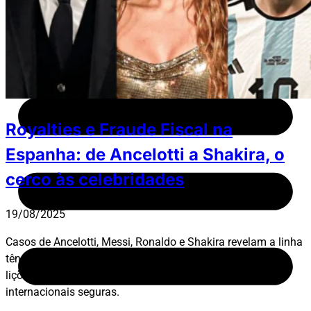
Fale Conosco
Royalties e Fraude Fiscal na
Espanha: de Ancelotti a Shakira, o
cerco às celebridades
19/08/2025
Casos de Ancelotti, Messi, Ronaldo e Shakira revelam a linha
tênue entre planejamento tributário e evasão. Entenda as
lições jurídicas e saiba como se proteger com estratégias
internacionais seguras.