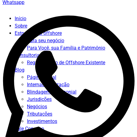
Whatsapp
Início
Sobre
Estruturação offshore
Para seu negócio
Para Você, sua Família e Patrimônio
Consultorias
Regularização de Offshore Existente
Blog
Página Inicial
Internacionalização
Blindagem Patrimonial
Jurisdições
Negócios
Tributações
Investimentos
Fale Conosco