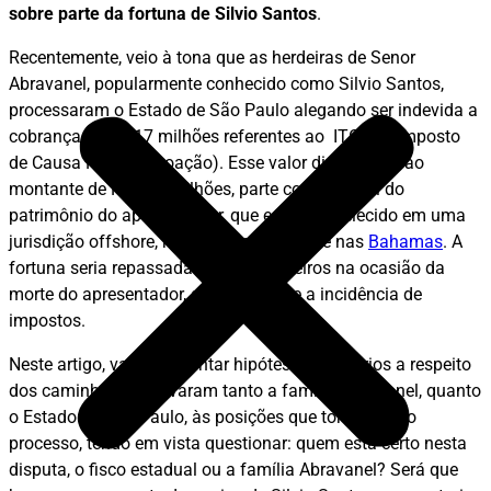
sobre parte da fortuna de Silvio Santos
.
Recentemente, veio à tona que as herdeiras de Senor
Abravanel, popularmente conhecido como Silvio Santos,
processaram o Estado de São Paulo alegando ser indevida a
cobrança de R$ 17 milhões referentes ao ITCMD (Imposto
de Causa Mortis e Doação). Esse valor diz respeito ao
montante de R$ 430 milhões, parte considerável do
patrimônio do apresentador, que está estabelecido em uma
jurisdição offshore, mais especificamente nas
Bahamas
. A
fortuna seria repassada para os herdeiros na ocasião da
morte do apresentador, quando houve a incidência de
impostos.
Neste artigo, vamos levantar hipóteses e cenários a respeito
dos caminhos que levaram tanto a família Abravanel, quanto
o Estado de São Paulo, às posições que tomaram no
processo, tendo em vista questionar: quem está certo nesta
disputa, o fisco estadual ou a família Abravanel? Será que