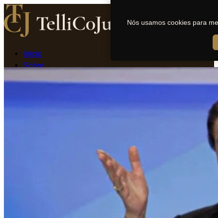
Nós usamos cookies para melh
Início
Sobre
Estruturação offshore
Para seu negócio
Para Você, sua Família e Patrimônio
Consultorias
Regularização de Offshore Existente
Blog
Página Inicial
Internacionalização
Blindagem Patrimonial
Jurisdições
Negócios
Tributações
Investimentos