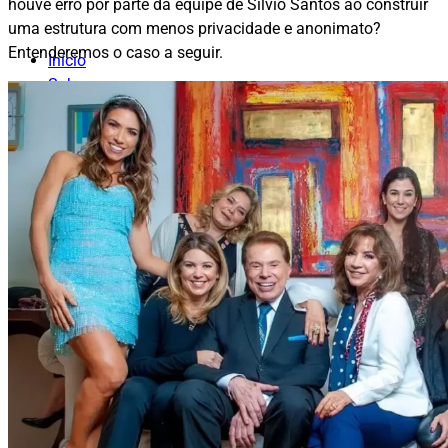
houve erro por parte da equipe de Silvio Santos ao construir
uma estrutura com menos privacidade e anonimato?
Entenderemos o caso a seguir.
Início
Sobre
Estruturação offshore
Para seu negócio
Para Você, sua Família e Patrimônio
Consultorias
Regularização de Offshore Existente
Blog
Página Inicial
Internacionalização
Blindagem Patrimonial
Jurisdições
Negócios
Tributações
Investimentos
Fale Conosco