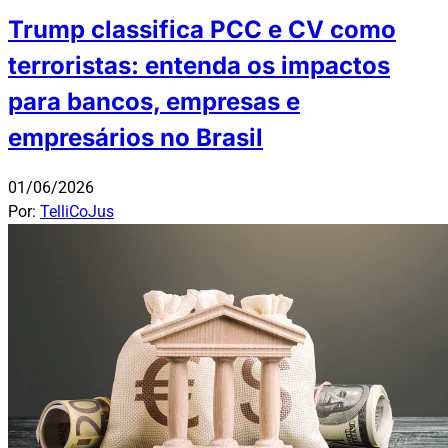
Trump classifica PCC e CV como
terroristas: entenda os impactos
para bancos, empresas e
empresários no Brasil
01/06/2026
Por:
TelliCoJus