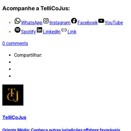
Acompanhe a TelliCoJus:
WhatsApp
Instagram
Facebook
YouTube
Spotify
LinkedIn
Link
0
comments
Compartilhar:
TelliCoJus
Oriente Médio: Conheça outras jurisdições offshore favoráveis